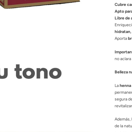
Cubre ca
Apto para
Libre de
Enriquec
hidratan,
Aporta
br
Importan
no aclara 
Belleza n
La
henna 
permanent
segura de 
revitaliza
Además, l
de la nat