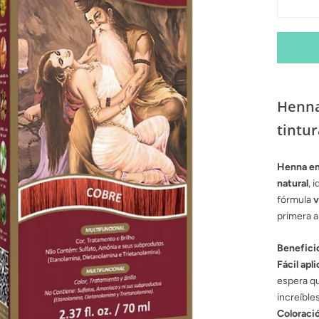
Henna
tintur
Henna en
natural
, 
fórmula
v
primera ap
Beneficio
Fácil apl
espera qu
increíbles
Coloraci