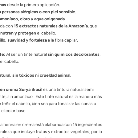
nas
desde la primera aplicación.
 personas alérgicas o con piel sensible
.
 amoníaco, cloro y agua oxigenada
.
ida con
15 extractos naturales de la Amazonía
, que
 nutren y protegen
el cabello.
illo, suavidad y fortaleza
a la fibra capilar.
te:
Al ser un tinte natural
sin químicos decolorantes
,
el cabello.
atural, sin tóxicos ni crueldad animal.
en crema Surya Brasil
es una tintura natural semi
e, sin amoníaco. Este tinte natural es la manera más
teñir el cabello, bien sea para tonalizar las canas o
r el color base.
a henna en crema está elaborada con 15 ingredientes
uraleza que incluye frutas y extractos vegetales, por lo