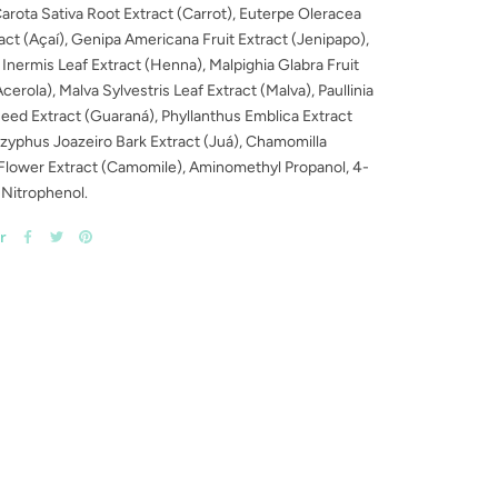
rota Sativa Root Extract (Carrot), Euterpe Oleracea
ract (Açaí), Genipa Americana Fruit Extract (Jenipapo),
Inermis Leaf Extract (Henna), Malpighia Glabra Fruit
cerola), Malva Sylvestris Leaf Extract (Malva), Paullinia
ed Extract (Guaraná), Phyllanthus Emblica Extract
izyphus Joazeiro Bark Extract (Juá), Chamomilla
Flower Extract (Camomile), Aminomethyl Propanol, 4-
Nitrophenol.
r