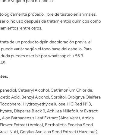
 tinte vegano para el cabello.
ológicamente probado, libre de testeo en animales.
sarlo incluso después de tratamientos químicos como
isamientos, entre otros.
rata de un producto d¡sin decoloración previa, el
 puede variar según el tono base del cabello. Para
 duda puedes escribir por whatssap al: +56 9
49.
ntes:
panediol, Cetearyl Alcohol, Cetrimonium Chloride,
etic Acid, Benzyl Alcohol, Sorbitol, Orbignya Oleifera
 Tocopherol, Hydroxyethylcellulose, HC Red N° 3,
ytate, Disperse Black 9, Achillea Millefolium Extract
), Aloe Barbadensis Leaf Extract (Aloe Vera), Arnica
lower Extract (Arnica), Bertholletia Excelsa Seed
Brazil Nut), Corylus Avellana Seed Extract (Hazelnut),