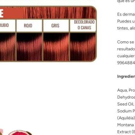
que es un
Es dermat
Puedes u
tintes, al
Como se t
resultado
cualquier
9964884
Ingredie
Aqua, Pro
Dehydroac
Seed Oil,
Sodium Ph
(Aquiléia
Montana F
Extract (