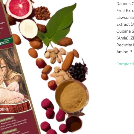
Daucus Ca
Fruit Ext
Lawsonia 
Extract (A
Cupana Se
(Amla), Z
Recutita 
Amino-3-
Comparti