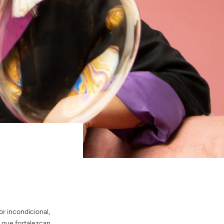
r incondicional,
s que fortalezcan