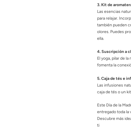
3. Kit de aromater
Las esencias natur
para relajar. Incor
también pueden cr
olores. Puedes pr
ella.
4. Suscripción a c
El yoga, pilar de l
fomenta la conexió
5. Caja de tés e i
Las infusiones nat
caja de tés o un ki
Este Día de la Ma
entregado toda la v
Descubre más ideas
ti