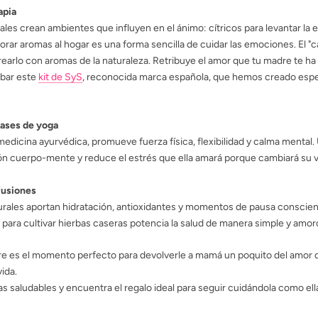
apia
ales crean ambientes que influyen en el ánimo: cítricos para levantar la 
porar aromas al hogar es una forma sencilla de cuidar las emociones. El "c
earlo con aromas de la naturaleza. Retribuye el amor que tu madre te h
obar este
kit de SyS
, reconocida marca española, que hemos creado esp
lases de yoga
a medicina ayurvédica, promueve fuerza física, flexibilidad y calma mental
n cuerpo-mente y reduce el estrés que ella amará porque cambiará su v
nfusiones
urales aportan hidratación, antioxidantes y momentos de pausa conscien
t para cultivar hierbas caseras potencia la salud de manera simple y amor
dre es el momento perfecto para devolverle a mamá un poquito del amor 
ida.
 saludables y encuentra el regalo ideal para seguir cuidándola como el