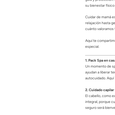
su bienestar físic
Cuidar de mamá es 
relajación hasta g
cuánto valoramos 
Aquí te compartim
especial.
1. Pack Spa en cas
Un momento de spa
ayudan a liberar t
autocuidado. Aquí
2. Cuidado capilar
El cabello, como ex
integral, porque c
seguro será bienv