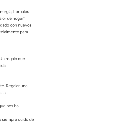
energía, herbales
alor de hogar"
a dado con nuevos
ecialmente para
. Un regalo que
ida.
te. Regalar una
osa.
que nos ha
la siempre cuidó de