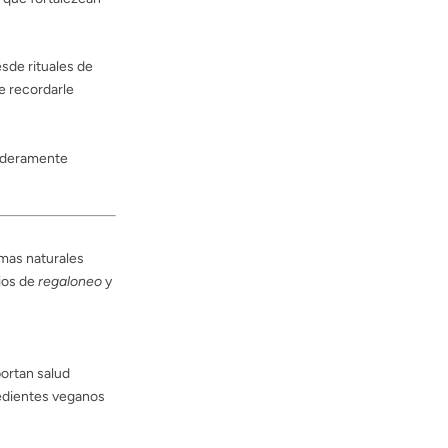
sde rituales de
e recordarle
daderamente
mas naturales
cios de
regaloneo
y
portan salud
redientes veganos